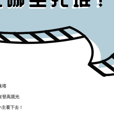
珠塔
有登高观光
w小主看下去！