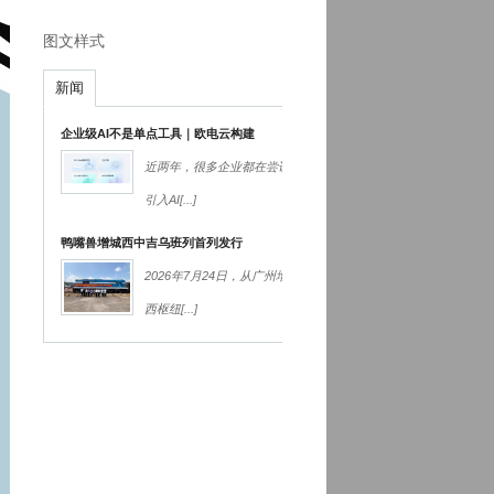
图文样式
新闻
企业级AI不是单点工具｜欧电云构建
近两年，很多企业都在尝试
引入AI
[...]
鸭嘴兽增城西中吉乌班列首列发行
2026年7月24日，从广州增城
西枢纽
[...]