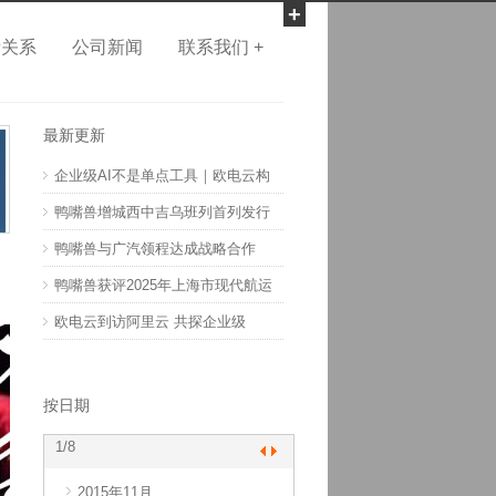
+
者关系
公司新闻
联系我们 +
最新更新
企业级AI不是单点工具｜欧电云构
鸭嘴兽增城西中吉乌班列首列发行
鸭嘴兽与广汽领程达成战略合作
鸭嘴兽获评2025年上海市现代航运
欧电云到访阿里云 共探企业级
按日期
1
/8
2015年11月
2017年10月