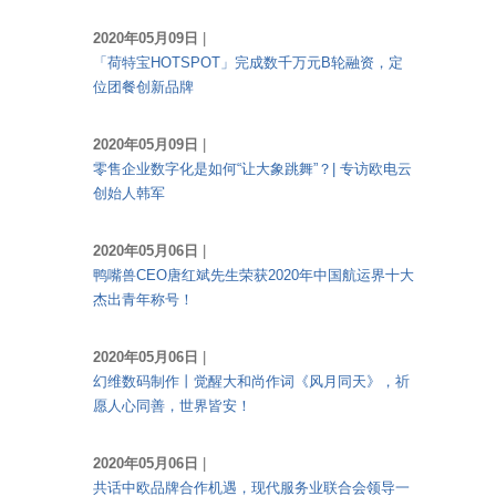
2020年05月09日
|
「荷特宝HOTSPOT」完成数千万元B轮融资，定
位团餐创新品牌
2020年05月09日
|
零售企业数字化是如何“让大象跳舞”？| 专访欧电云
创始人韩军
2020年05月06日
|
鸭嘴兽CEO唐红斌先生荣获2020年中国航运界十大
杰出青年称号！
2020年05月06日
|
幻维数码制作丨觉醒大和尚作词《风月同天》，祈
愿人心同善，世界皆安！
2020年05月06日
|
共话中欧品牌合作机遇，现代服务业联合会领导一