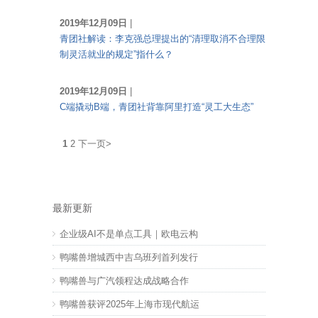
2019年12月09日
|
青团社解读：李克强总理提出的“清理取消不合理限
制灵活就业的规定”指什么？
2019年12月09日
|
C端撬动B端，青团社背靠阿里打造“灵工大生态”
1
2
下一页>
最新更新
企业级AI不是单点工具｜欧电云构
鸭嘴兽增城西中吉乌班列首列发行
鸭嘴兽与广汽领程达成战略合作
鸭嘴兽获评2025年上海市现代航运