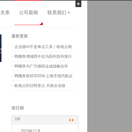
+
者关系
公司新闻
联系我们 +
最新更新
企业级AI不是单点工具｜欧电云构
鸭嘴兽增城西中吉乌班列首列发行
鸭嘴兽与广汽领程达成战略合作
鸭嘴兽获评2025年上海市现代航运
欧电云到访阿里云 共探企业级
按日期
1
/8
2015年11月
2017年10月