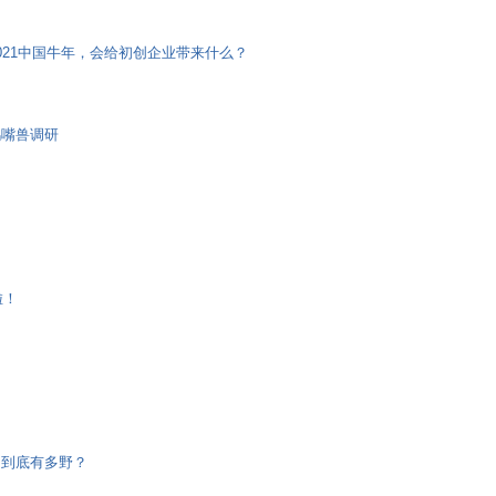
021中国牛年，会给初创企业带来什么？
鸭嘴兽调研
啦！
」到底有多野？