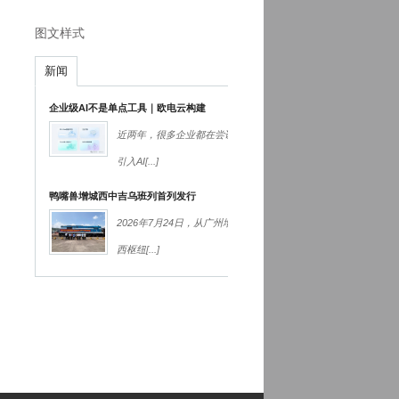
图文样式
新闻
企业级AI不是单点工具｜欧电云构建
近两年，很多企业都在尝试
引入AI
[...]
鸭嘴兽增城西中吉乌班列首列发行
2026年7月24日，从广州增城
西枢纽
[...]