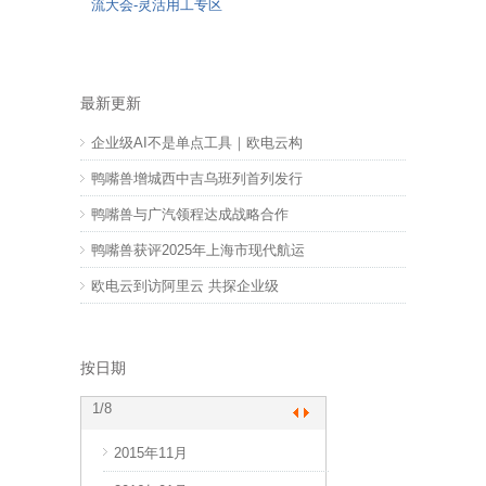
流大会-灵活用工专区
最新更新
企业级AI不是单点工具｜欧电云构
鸭嘴兽增城西中吉乌班列首列发行
鸭嘴兽与广汽领程达成战略合作
鸭嘴兽获评2025年上海市现代航运
欧电云到访阿里云 共探企业级
按日期
1
/8
2015年11月
2017年10月