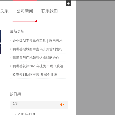
+
者关系
公司新闻
联系我们 +
最新更新
企业级AI不是单点工具｜欧电云构
鸭嘴兽增城西中吉乌班列首列发行
鸭嘴兽与广汽领程达成战略合作
鸭嘴兽获评2025年上海市现代航运
欧电云到访阿里云 共探企业级
按日期
1
/8
2015年11月
2017年10月