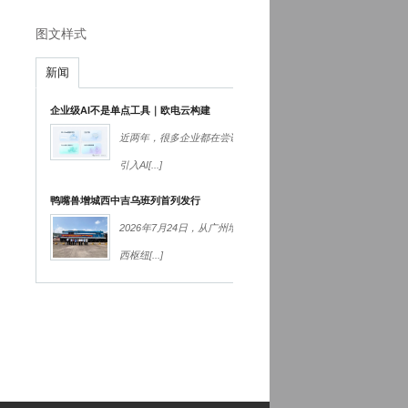
图文样式
新闻
企业级AI不是单点工具｜欧电云构建
近两年，很多企业都在尝试
引入AI
[...]
鸭嘴兽增城西中吉乌班列首列发行
2026年7月24日，从广州增城
西枢纽
[...]